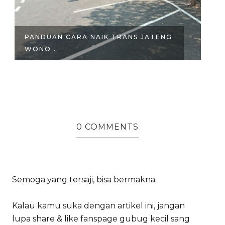
PANDUAN CARA NAIK TRANS JATENG
U
WONO...
WO
0 COMMENTS
Semoga yang tersaji, bisa bermakna.
Kalau kamu suka dengan artikel ini, jangan
lupa share & like fanspage gubug kecil sang