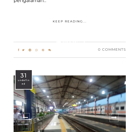
pengalaman...
KEEP READING...
Hello...
0 COMMENTS
31
undefin
ed