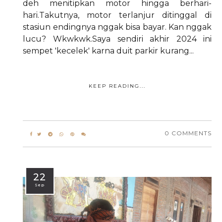
deh menitipkan motor hingga berhari-
hari.Takutnya, motor terlanjur ditinggal di
stasiun endingnya nggak bisa bayar. Kan nggak
lucu? Wkwkwk.Saya sendiri akhir 2024 ini
sempet 'kecelek' karna duit parkir kurang...
KEEP READING...
0 COMMENTS
22
Sep