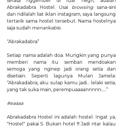
serasa nggembel di luar negri, adalah
Abrakadabra Hostel. Usai
browsing
sana-sini
dan ndilalah liat iklan instagram, saya langsung
tertarik sama hostel tersebut. Nama hostelnya
saja sudah
menarikable
.
“Abrakadabra”
Setiap nama adalah doa. Mungkin yang punya
memberi nama itu sembari mendoakan
semoga yang nginep jadi orang setia dan
disetiain. Seperti lagunya Mulan Jamela:
“Abrakadabra, aku sulap kamu jadi... lelaki setia,
yang tak suka main, perempuaaaannnnn......”
#eaaaa
Abrakadabra Hostel ini adalah hostel. Ingat ya,
"Hostel" pakai S. Bukan hotel !!! Jadi ntar kalau