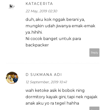
KATACERITA
22 May, 2019 02:30
duh, aku kok nggak berani ya,
mungkin udah jiwanya emak-emak
ya..hihihi.
Ni cocok banget untuk para
backpacker
Reply
D SUKMANA ADI
12 September, 2019 10:41
wah ketoke asik ki bobok ning
dormitory kayak gini, tapi nek ngajak
anak aku yo ra tegel hahha