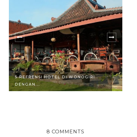
5 REFRENSI HOTEL DI WONOGIRI
R
DENGAN...
P
8 COMMENTS