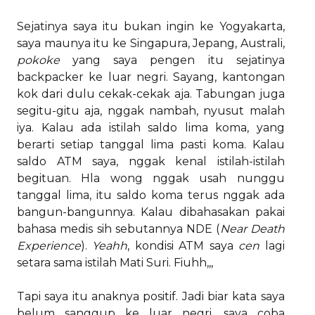
Sejatinya saya itu bukan ingin ke Yogyakarta,
saya maunya itu ke Singapura, Jepang, Australi,
pokoke
yang saya pengen itu sejatinya
backpacker ke luar negri. Sayang, kantongan
kok dari dulu cekak-cekak aja. Tabungan juga
segitu-gitu aja, nggak nambah, nyusut malah
iya. Kalau ada istilah saldo lima koma, yang
berarti setiap tanggal lima pasti koma. Kalau
saldo ATM saya, nggak kenal istilah-istilah
begituan. Hla wong nggak usah nunggu
tanggal lima, itu saldo koma terus nggak ada
bangun-bangunnya. Kalau dibahasakan pakai
bahasa medis sih sebutannya NDE (
Near Death
Experience
).
Yeahh
, kondisi ATM saya
cen
lagi
setara sama istilah Mati Suri. Fiuhh,,,
Tapi saya itu anaknya positif. Jadi biar kata saya
belum sanggup ke luar negri, saya coba