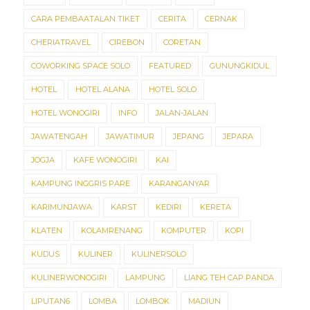
CARA PEMBAATALAN TIKET
CERITA
CERNAK
CHERIATRAVEL
CIREBON
CORETAN
COWORKING SPACE SOLO
FEATURED
GUNUNGKIDUL
HOTEL
HOTEL ALANA
HOTEL SOLO
HOTEL WONOGIRI
INFO
JALAN-JALAN
JAWATENGAH
JAWATIMUR
JEPANG
JEPARA
JOGJA
KAFE WONOGIRI
KAI
KAMPUNG INGGRIS PARE
KARANGANYAR
KARIMUNJAWA
KARST
KEDIRI
KERETA
KLATEN
KOLAMRENANG
KOMPUTER
KOPI
KUDUS
KULINER
KULINERSOLO
KULINERWONOGIRI
LAMPUNG
LIANG TEH CAP PANDA
LIPUTAN6
LOMBA
LOMBOK
MADIUN