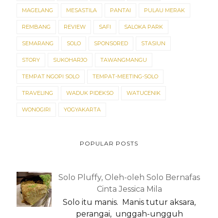
MAGELANG
MESASTILA
PANTAI
PULAU MERAK
REMBANG
REVIEW
SAFI
SALOKA PARK
SEMARANG
SOLO
SPONSORED
STASIUN
STORY
SUKOHARJO
TAWANGMANGU
TEMPAT NGOPI SOLO
TEMPAT-MEETING-SOLO
TRAVELING
WADUK PIDEKSO
WATUCENIK
WONOGIRI
YOGYAKARTA
POPULAR POSTS
Solo Pluffy, Oleh-oleh Solo Bernafas
Cinta Jessica Mila
Solo itu manis. Manis tutur aksara,
perangai, unggah-ungguh