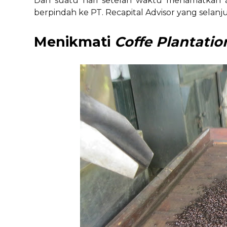
Dan suatu hari setelah waktu menamatkan ahi
berpindah ke PT. Recapital Advisor yang sela
Menikmati
Coffe
Plantati