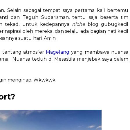
san. Selain sebagai tempat saya pertama kali bertemu
anti dan Teguh Sudarisman, tentu saja beserta tim
an tekad, untuk kedepannya
niche
blog gubugkecil
rinspirasi oleh mereka, dan selalu ada bagian hati kecil
sannya suatu hari. Amin.
a tentang atmosfer
Magelang
yang membawa nuansa
 sama. Nuansa teduh di Mesastila menjebak saya dalam
a ingin menginap. Wkwkwk
ort?