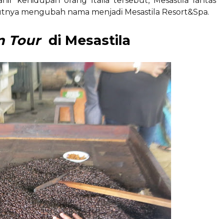
r kehidupan orang Italia tersebut, Mesastila lantas
njutnya mengubah nama menjadi Mesastila Resort&Spa.
on
Tour
di Mesastila